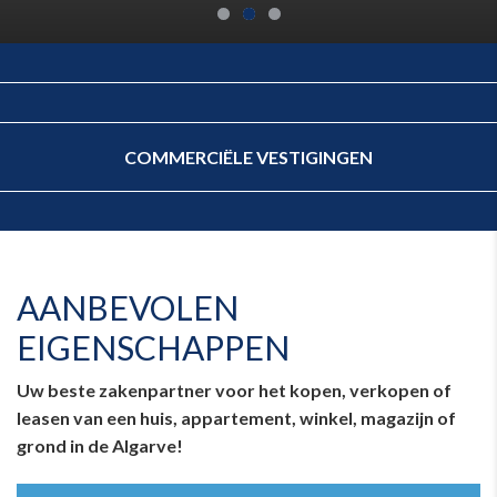
Villa met zeezicht met 9 slaapkamers in Boliqueime
2 slaapkamer appartementen Pine Cliffs
1+1 slaapkamer villa Golf Village, Vilamoura
COMMERCIËLE VESTIGINGEN
AANBEVOLEN
EIGENSCHAPPEN
Uw beste zakenpartner voor het kopen, verkopen of
leasen van een huis, appartement, winkel, magazijn of
grond in de Algarve!