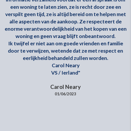
een woning te laten zien, ze is recht door zee en
n
verspilt geen tijd, ze is altijd bereid om te helpen met
alle aspecten van de aankoop. Ze respecteert de
enorme verantwoordelijkheid van het kopen van een
woning en geen vraag blijft onbeantwoord.
Ik twijfel er niet aan om goede vrienden en familie
ik
door te verwijzen, wetende dat ze met respect en
,
eerlijkheid behandeld zullen worden.
Carol Neary
e
VS / Ierland"
e
Carol Neary
01/06/2023
n
de
g