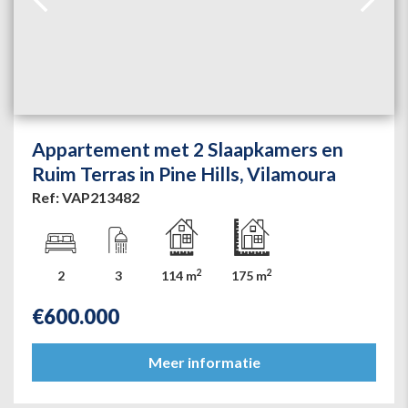
Appartement met 2 Slaapkamers en
Ruim Terras in Pine Hills, Vilamoura
Ref: VAP213482
2
2
2
3
114 m
175 m
€
600.000
Meer informatie