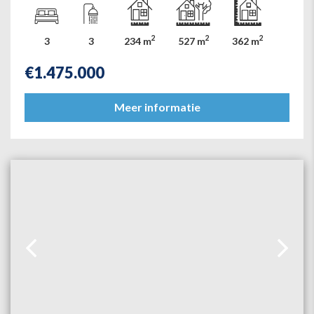
2
2
2
3
3
234 m
527 m
362 m
€
1.475.000
Meer informatie