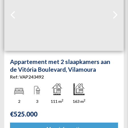
Appartement met 2 slaapkamers aan
de Vitória Boulevard, Vilamoura
Ref: VAP243492
2
2
2
3
111 m
163 m
€
525.000