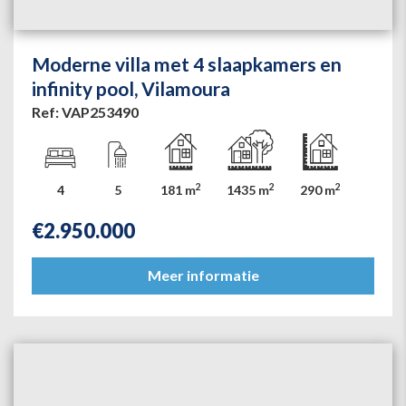
Moderne villa met 4 slaapkamers en
infinity pool, Vilamoura
Ref: VAP253490
2
2
2
4
5
181 m
1435 m
290 m
€
2.950.000
Meer informatie