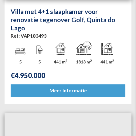
Villa met 4+1 slaapkamer voor
renovatie tegenover Golf, Quinta do
Lago
Ref: VAP183493
2
2
2
5
5
441 m
1813 m
441 m
€
4.950.000
Meer informatie