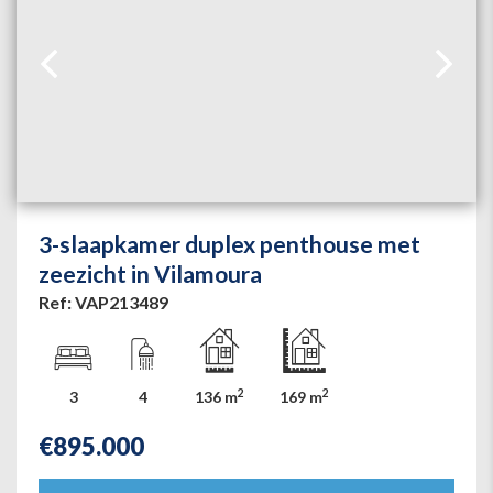
3-slaapkamer duplex penthouse met
zeezicht in Vilamoura
Ref: VAP213489
2
2
3
4
136 m
169 m
€
895.000