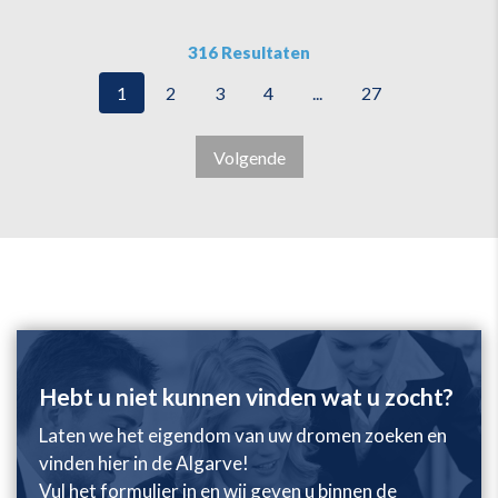
316 Resultaten
1
2
3
4
...
27
Volgende
Hebt u niet kunnen vinden wat u zocht?
Laten we het eigendom van uw dromen zoeken en
vinden hier in de Algarve!
Vul het formulier in en wij geven u binnen de