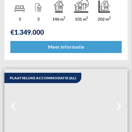
2
2
2
3
3
146 m
101 m
202 m
€
1.349.000
Meer informatie
PLAATSELIJKE ACCOMMODATIE (AL)