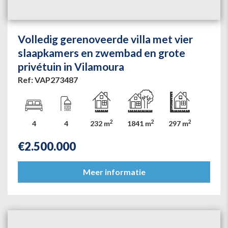
Volledig gerenoveerde villa met vier
slaapkamers en zwembad en grote
privétuin in Vilamoura
Ref: VAP273487
2
2
2
4
4
232 m
1841 m
297 m
€
2.500.000
Meer informatie