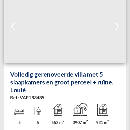
Volledig gerenoveerde villa met 5
slaapkamers en groot perceel + ruïne,
Loulé
Ref: VAP183485
2
2
2
5
5
552 m
3907 m
931 m