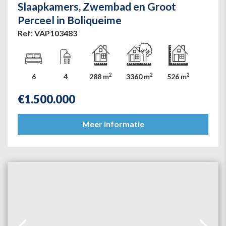
Slaapkamers, Zwembad en Groot
Perceel in Boliqueime
Ref: VAP103483
2
2
2
6
4
288 m
3360 m
526 m
€
1.500.000
Meer informatie