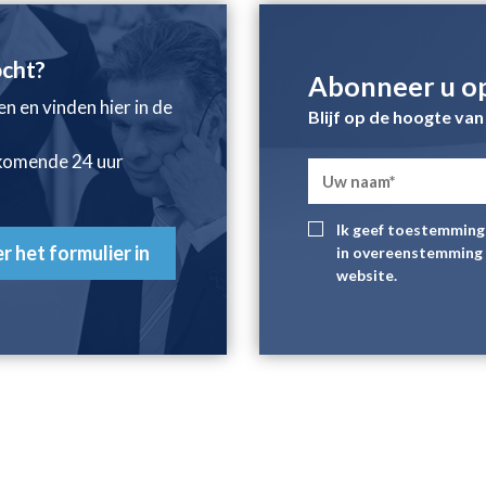
ocht?
Abonneer u op
 en vinden hier in de
Blijf op de hoogte van
e komende 24 uur
Ik geef toestemming 
er het formulier in
in overeenstemming 
website.